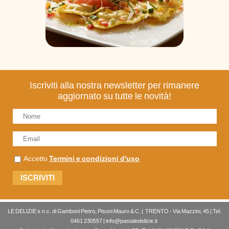
Iscriviti alla nostra newsletter per rimanere
aggiornato su tutte le novità!
Accetto
Termini e condizioni d'uso
LE DELIZIE s.n.c. di Gamboni Pietro, Pisoni Mauro & C. | TRENTO - Via Mazzini, 45 | Tel.
0461 230557 | info@pastaledelizie.it