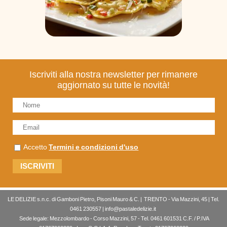
Iscriviti alla nostra newsletter per rimanere
aggiornato su tutte le novità!
Accetto
Termini e condizioni d'uso
LE DELIZIE s.n.c. di Gamboni Pietro, Pisoni Mauro & C. | TRENTO - Via Mazzini, 45 | Tel.
0461 230557 | info@pastaledelizie.it
Sede legale: Mezzolombardo - Corso Mazzini, 57 - Tel. 0461 601531 C.F. / P.IVA